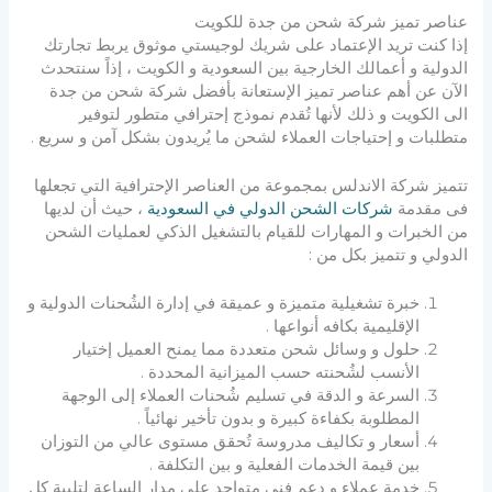
عناصر تميز شركة شحن من جدة للكويت
إذا كنت تريد الإعتماد على شريك لوجيستي موثوق يربط تجارتك
الدولية و أعمالك الخارجية بين السعودية و الكويت ، إذاً سنتحدث
الآن عن أهم عناصر تميز الإستعانة بأفضل شركة شحن من جدة
الى الكويت و ذلك لأنها تُقدم نموذج إحترافي متطور لتوفير
متطلبات و إحتياجات العملاء لشحن ما يُريدون بشكل آمن و سريع .
تتميز شركة الاندلس بمجموعة من العناصر الإحترافية التي تجعلها
فى مقدمة
شركات الشحن الدولي في السعودية
، حيث أن لديها
من الخبرات و المهارات للقيام بالتشغيل الذكي لعمليات الشحن
الدولي و تتميز بكل من :
خبرة تشغيلية متميزة و عميقة في إدارة الشُحنات الدولية و
الإقليمية بكافه أنواعها .
حلول و وسائل شحن متعددة مما يمنح العميل إختيار
الأنسب لشُحنته حسب الميزانية المحددة .
السرعة و الدقة في تسليم شُحنات العملاء إلى الوجهة
المطلوبة بكفاءة كبيرة و بدون تأخير نهائياً .
أسعار و تكاليف مدروسة تُحقق مستوى عالي من التوزان
بين قيمة الخدمات الفعلية و بين التكلفة .
خدمة عملاء و دعم فني متواجد على مدار الساعة لتلبية كل