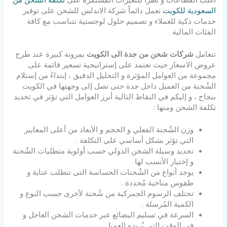
السعودية للكويت
تعمل دائماً شركة الاندلس للشحن على توفير
خدمات ذكية للعملاء و تصميم حلول لوجستية تتناسب مع كافة
الفئات المالية .
تتعامل
شركات شحن من جدة الى الكويت
بمرونة كبيرة عند طرح
عروض الاسعار حيث تعتمد على إستراتيجية تسعير قائمة على
مجموعة من العوامل المؤثرة و التحليل الدقيق ، إبتداءً من إستلام
الشُحنة من العميل داخل جدة حتى تصل إلى وجهتها في الكويت
بنجاح ، و إليكم في النقاط التالية أبرز العوامل التي تؤثر في تحديد
تكلفة الشحن ومنها :
وزن الشُحنة الفعلي و الحجم و الأبعاد من أعلى المعايير
التي تؤثر بشكل أساسي على التكلفة .
تحديد وسيلة الشحن الدولي حسب أولوية متطلبات الشُحنة
و إختيار الأنسب لها .
يوجد أنواع من الشُحنات الحساسة التى تتطلب عناية و
طقوس مناخية مُحددة .
تختلف الرسوم الجمركية من شُحنة لأخرى حسب النوع و
الكمية المُرسلة .
السرعة في تسليم البضائع عبر خدمات الشحن العاجل و
في الوقت التي يُريده العميل .