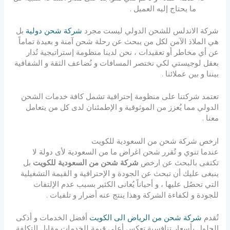
ما يحتاج إليه العميل .
شركة الاندلس للشحن الدولي ليست مجرد
شركة شحن دولية
بل
هي الملاذ الآمن لكل من يبحث عن رحلة شحن آمنة و بعيدة تماماً
عن أي مخاطر أو تعقيدات ، نحن لدينا منظومة إستراتيجية تُدار
بعقل لوجيستي لكي نختصر المسافات و نُضاعف الثقة و الشفافية
بيننا و بين عملائنا .
تعتمد شركتنا على منظومة إحترافية تشمل كافة خدمات الشحن
الدولي مما يُعزز من الموثوقية و الإطمئنان لدى كل من يتعامل
معنا .
ارخص شركة شحن من السعودية للكويت
عندما تنوي و تُقرر شحن اغراض ما من السعودية لأى دولة لا
تكتفى بالبحث عن ارخص
شركة شحن من السعودية للكويت
بل
ينبغى عليك أن تبحث عن الجودة و الإحترافية و القيمة التشغيلية
التي تحصُل عليها ، و أحياناً يُعانى الكثير بسبب عدم الإلتفات
للجودة و لكفاءة الشركة وهذا ينتج عنه أضرار و تلفيات .
تُقدم
شركة شحن من الرياض الى الكويت
أفضل الخدمات و أذكى
الحلول بأسعار تنافسية تعكس أعلى قيمة للخدمات مقابل التكلفة .