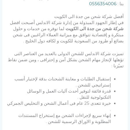
بنا :
0556354006
أفضل شركة شحن من جدة الى الكويت
في إطار الجهود المبذولة من إدارة شركة الاندلس أصبحت افضل
شركة شحن من جدة الى الكويت
لما توفره من خدمات و حلول
مبتكرة و إقتصادية تتوافق مع ميزانية العملاء الراغبين فى شحن
بضائع أو طرود من السعودية للكويت و لكافه دول الخليج .
تميزت شركة الاندلس للشحن الدولى بالعديد من العناصر التى
تؤهلها لإنجاز مهام الشحن بشكل آمن و إحترافى ، ومن ضمن نقاط
تميُزنا :
إستقبال الطلبات و معاينة الشحنات بدقة لإختيار أنسب
إستراتيجي للشحن .
قدرة فائقة لتوفير أحدث آليات العمل و الوسائل
التكنولوجية للنقل .
خبرة تتعدى 25 عام فى أعمال الشحن و التخليص الجمركي
.
إنهاء سريع لإجراءات الشحن مع إستخراج المستندات
المطلوبة و الاوراق الرسمية للشحن .