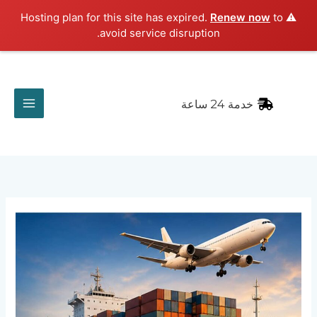
خطي
Renew now
to
⚠️ Hosting plan for this site has expired.
لى
avoid service disruption.
لمحتوى
خدمة 24 ساعة